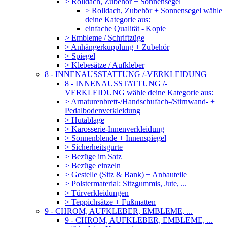
> Rolldach, Zubehör + Sonnensegel
> Rolldach, Zubehör + Sonnensegel wähle
deine Kategorie aus:
einfache Qualität - Kopie
> Embleme / Schriftzüge
> Anhängerkupplung + Zubehör
> Spiegel
> Klebesätze / Aufkleber
8 - INNENAUSSTATTUNG /-VERKLEIDUNG
8 - INNENAUSSTATTUNG /-
VERKLEIDUNG wähle deine Kategorie aus:
> Arnaturenbrett-/Handschufach-/Stirnwand- +
Pedalbodenverkleidung
> Hutablage
> Karosserie-Innenverkleidung
> Sonnenblende + Innenspiegel
> Sicherheitsgurte
> Bezüge im Satz
> Bezüge einzeln
> Gestelle (Sitz & Bank) + Anbauteile
> Polstermaterial: Sitzgummis, Jute, ...
> Türverkleidungen
> Teppichsätze + Fußmatten
9 - CHROM, AUFKLEBER, EMBLEME, ...
9 - CHROM, AUFKLEBER, EMBLEME, ...