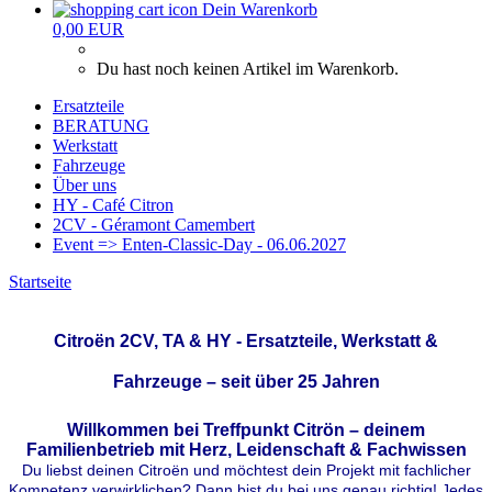
Dein Warenkorb
0,00 EUR
Du hast noch keinen Artikel im Warenkorb.
Ersatzteile
BERATUNG
Werkstatt
Fahrzeuge
Über uns
HY - Café Citron
2CV - Géramont Camembert
Event => Enten-Classic-Day - 06.06.2027
Startseite
Citroën 2CV, TA & HY - Ersatzteile, Werkstatt &
Fahrzeuge – seit über 25 Jahren
Willkommen bei Treffpunkt Citrön – deinem
Familienbetrieb mit Herz, Leidenschaft & Fachwissen
Du liebst deinen Citroën und möchtest dein Projekt mit fachlicher
Kompetenz verwirklichen? Dann bist du bei uns genau richtig!
Jedes