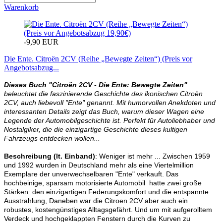
Warenkorb
-9,90 EUR
Die Ente. Citroën 2CV (Reihe „Bewegte Zeiten“) (Preis vor
Angebotsabzug...
Dieses Buch "Citroën 2CV - Die Ente: Bewegte Zeiten"
beleuchtet die faszinierende Geschichte des ikonischen Citroën
2CV, auch liebevoll "Ente" genannt. Mit humorvollen Anekdoten und
interessanten Details zeigt das Buch, warum dieser Wagen eine
Legende der Automobilgeschichte ist. Perfekt für Autoliebhaber und
Nostalgiker, die die einzigartige Geschichte dieses kultigen
Fahrzeugs entdecken wollen...
Beschreibung
(lt. Einband)
: Weniger ist mehr ... Zwischen 1959
und 1992 wurden in Deutschland mehr als eine Viertelmillion
Exemplare der unverwechselbaren "Ente" verkauft. Das
hochbeinige, sparsam motorisierte Automobil hatte zwei große
Stärken: den einzigartigen Federungskomfort und die entspannte
Ausstrahlung, Daneben war die Citroen 2CV aber auch ein
robustes, kostengünstiges Alltagsgefährt. Und um mit aufgerolltem
Verdeck und hochgeklappten Fenstern durch die Kurven zu