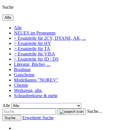
Suche
Alle
Alle
NEUES im Programm
> Ersatzteile für 2CV, DYANE, AK, ...
> Ersatzteile für HY
> Ersatzteile für TA
> Ersatzteile für VISA
> Ersatzteile für ID / DS
Literatur, Bücher, ...
Boutique
Gutscheine
Modellautos "NOREV"
Chemie
Werkzeug, allg.
Schrauberkurse & mehr
Alle
Suche...
Erweiterte Suche
Suche...