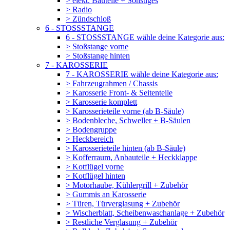
> elekt. Bauteile + Sonstiges
> Radio
> Zündschloß
6 - STOSSSTANGE
6 - STOSSSTANGE wähle deine Kategorie aus:
> Stoßstange vorne
> Stoßstange hinten
7 - KAROSSERIE
7 - KAROSSERIE wähle deine Kategorie aus:
> Fahrzeugrahmen / Chassis
> Karosserie Front- & Seitenteile
> Karosserie komplett
> Karosserieteile vorne (ab B-Säule)
> Bodenbleche, Schweller + B-Säulen
> Bodengruppe
> Heckbereich
> Karosserieteile hinten (ab B-Säule)
> Kofferraum, Anbauteile + Heckklappe
> Kotflügel vorne
> Kotflügel hinten
> Motorhaube, Kühlergrill + Zubehör
> Gummis an Karosserie
> Türen, Türverglasung + Zubehör
> Wischerblatt, Scheibenwaschanlage + Zubehör
> Restliche Verglasung + Zubehör