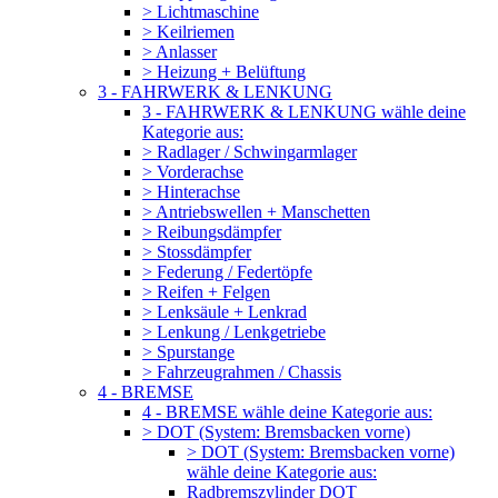
> Lichtmaschine
> Keilriemen
> Anlasser
> Heizung + Belüftung
3 - FAHRWERK & LENKUNG
3 - FAHRWERK & LENKUNG wähle deine
Kategorie aus:
> Radlager / Schwingarmlager
> Vorderachse
> Hinterachse
> Antriebswellen + Manschetten
> Reibungsdämpfer
> Stossdämpfer
> Federung / Federtöpfe
> Reifen + Felgen
> Lenksäule + Lenkrad
> Lenkung / Lenkgetriebe
> Spurstange
> Fahrzeugrahmen / Chassis
4 - BREMSE
4 - BREMSE wähle deine Kategorie aus:
> DOT (System: Bremsbacken vorne)
> DOT (System: Bremsbacken vorne)
wähle deine Kategorie aus:
Radbremszylinder DOT