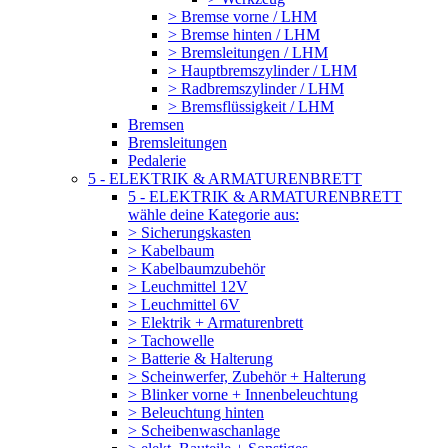
> Bremse vorne / LHM
> Bremse hinten / LHM
> Bremsleitungen / LHM
> Hauptbremszylinder / LHM
> Radbremszylinder / LHM
> Bremsflüssigkeit / LHM
Bremsen
Bremsleitungen
Pedalerie
5 - ELEKTRIK & ARMATURENBRETT
5 - ELEKTRIK & ARMATURENBRETT
wähle deine Kategorie aus:
> Sicherungskasten
> Kabelbaum
> Kabelbaumzubehör
> Leuchmittel 12V
> Leuchmittel 6V
> Elektrik + Armaturenbrett
> Tachowelle
> Batterie & Halterung
> Scheinwerfer, Zubehör + Halterung
> Blinker vorne + Innenbeleuchtung
> Beleuchtung hinten
> Scheibenwaschanlage