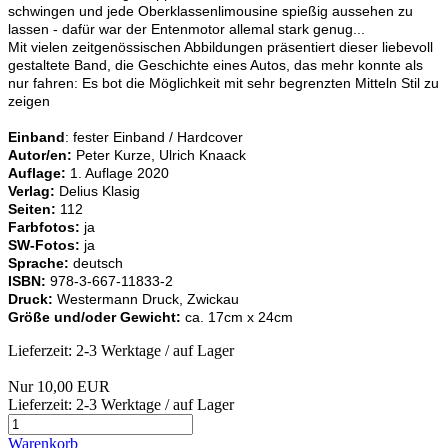
schwingen und jede Oberklassenlimousine spießig aussehen zu
lassen - dafür war der Entenmotor allemal stark genug...
Mit vielen zeitgenössischen Abbildungen präsentiert dieser liebevoll
gestaltete Band, die Geschichte eines Autos, das mehr konnte als
nur fahren: Es bot die Möglichkeit mit sehr begrenzten Mitteln Stil zu
zeigen
Einband
: fester Einband / Hardcover
Autor/en:
Peter Kurze, Ulrich Knaack
Auflage:
1. Auflage 2020
Verlag:
Delius Klasig
Seiten:
112
Farbfotos:
ja
SW-Fotos:
ja
Sprache:
deutsch
ISBN:
978-3-667-11833-2
Druck:
Westermann Druck, Zwickau
Größe und/oder Gewicht:
ca. 17cm x 24cm
Lieferzeit: 2-3 Werktage / auf Lager
Nur 10,00 EUR
Lieferzeit: 2-3 Werktage / auf Lager
Warenkorb