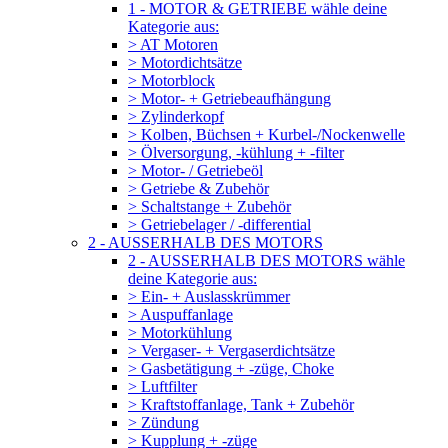
1 - MOTOR & GETRIEBE wähle deine
Kategorie aus:
> AT Motoren
> Motordichtsätze
> Motorblock
> Motor- + Getriebeaufhängung
> Zylinderkopf
> Kolben, Büchsen + Kurbel-/Nockenwelle
> Ölversorgung, -kühlung + -filter
> Motor- / Getriebeöl
> Getriebe & Zubehör
> Schaltstange + Zubehör
> Getriebelager / -differential
2 - AUSSERHALB DES MOTORS
2 - AUSSERHALB DES MOTORS wähle
deine Kategorie aus:
> Ein- + Auslasskrümmer
> Auspuffanlage
> Motorkühlung
> Vergaser- + Vergaserdichtsätze
> Gasbetätigung + -züge, Choke
> Luftfilter
> Kraftstoffanlage, Tank + Zubehör
> Zündung
> Kupplung + -züge