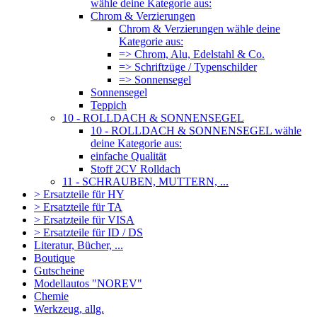
wähle deine Kategorie aus:
Chrom & Verzierungen
Chrom & Verzierungen wähle deine
Kategorie aus:
=> Chrom, Alu, Edelstahl & Co.
=> Schriftzüge / Typenschilder
=> Sonnensegel
Sonnensegel
Teppich
10 - ROLLDACH & SONNENSEGEL
10 - ROLLDACH & SONNENSEGEL wähle
deine Kategorie aus:
einfache Qualität
Stoff 2CV Rolldach
11 - SCHRAUBEN, MUTTERN, ...
> Ersatzteile für HY
> Ersatzteile für TA
> Ersatzteile für VISA
> Ersatzteile für ID / DS
Literatur, Bücher, ...
Boutique
Gutscheine
Modellautos "NOREV"
Chemie
Werkzeug, allg.