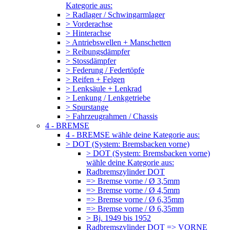
Kategorie aus:
> Radlager / Schwingarmlager
> Vorderachse
> Hinterachse
> Antriebswellen + Manschetten
> Reibungsdämpfer
> Stossdämpfer
> Federung / Federtöpfe
> Reifen + Felgen
> Lenksäule + Lenkrad
> Lenkung / Lenkgetriebe
> Spurstange
> Fahrzeugrahmen / Chassis
4 - BREMSE
4 - BREMSE wähle deine Kategorie aus:
> DOT (System: Bremsbacken vorne)
> DOT (System: Bremsbacken vorne)
wähle deine Kategorie aus:
Radbremszylinder DOT
=> Bremse vorne / Ø 3,5mm
=> Bremse vorne / Ø 4,5mm
=> Bremse vorne / Ø 6,35mm
=> Bremse vorne / Ø 6,35mm
> Bj. 1949 bis 1952
Radbremszylinder DOT => VORNE