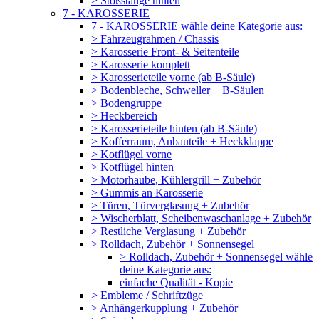
> Stoßstange hinten
7 - KAROSSERIE
7 - KAROSSERIE wähle deine Kategorie aus:
> Fahrzeugrahmen / Chassis
> Karosserie Front- & Seitenteile
> Karosserie komplett
> Karosserieteile vorne (ab B-Säule)
> Bodenbleche, Schweller + B-Säulen
> Bodengruppe
> Heckbereich
> Karosserieteile hinten (ab B-Säule)
> Kofferraum, Anbauteile + Heckklappe
> Kotflügel vorne
> Kotflügel hinten
> Motorhaube, Kühlergrill + Zubehör
> Gummis an Karosserie
> Türen, Türverglasung + Zubehör
> Wischerblatt, Scheibenwaschanlage + Zubehör
> Restliche Verglasung + Zubehör
> Rolldach, Zubehör + Sonnensegel
> Rolldach, Zubehör + Sonnensegel wähle
deine Kategorie aus:
einfache Qualität - Kopie
> Embleme / Schriftzüge
> Anhängerkupplung + Zubehör