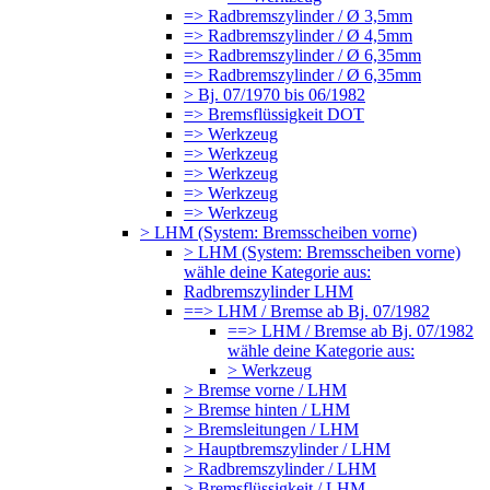
=> Radbremszylinder / Ø 3,5mm
=> Radbremszylinder / Ø 4,5mm
=> Radbremszylinder / Ø 6,35mm
=> Radbremszylinder / Ø 6,35mm
> Bj. 07/1970 bis 06/1982
=> Bremsflüssigkeit DOT
=> Werkzeug
=> Werkzeug
=> Werkzeug
=> Werkzeug
=> Werkzeug
> LHM (System: Bremsscheiben vorne)
> LHM (System: Bremsscheiben vorne)
wähle deine Kategorie aus:
Radbremszylinder LHM
==> LHM / Bremse ab Bj. 07/1982
==> LHM / Bremse ab Bj. 07/1982
wähle deine Kategorie aus:
> Werkzeug
> Bremse vorne / LHM
> Bremse hinten / LHM
> Bremsleitungen / LHM
> Hauptbremszylinder / LHM
> Radbremszylinder / LHM
> Bremsflüssigkeit / LHM