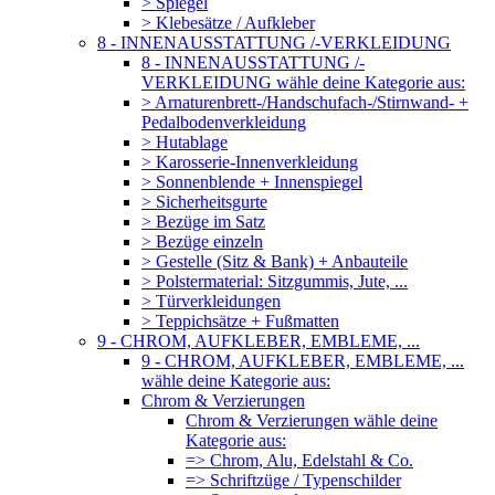
> Spiegel
> Klebesätze / Aufkleber
8 - INNENAUSSTATTUNG /-VERKLEIDUNG
8 - INNENAUSSTATTUNG /-
VERKLEIDUNG wähle deine Kategorie aus:
> Arnaturenbrett-/Handschufach-/Stirnwand- +
Pedalbodenverkleidung
> Hutablage
> Karosserie-Innenverkleidung
> Sonnenblende + Innenspiegel
> Sicherheitsgurte
> Bezüge im Satz
> Bezüge einzeln
> Gestelle (Sitz & Bank) + Anbauteile
> Polstermaterial: Sitzgummis, Jute, ...
> Türverkleidungen
> Teppichsätze + Fußmatten
9 - CHROM, AUFKLEBER, EMBLEME, ...
9 - CHROM, AUFKLEBER, EMBLEME, ...
wähle deine Kategorie aus:
Chrom & Verzierungen
Chrom & Verzierungen wähle deine
Kategorie aus:
=> Chrom, Alu, Edelstahl & Co.
=> Schriftzüge / Typenschilder