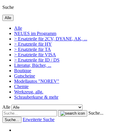
Suche
Alle
Alle
NEUES im Programm
> Ersatzteile für 2CV, DYANE, AK, ...
> Ersatzteile für HY
> Ersatzteile für TA
> Ersatzteile für VISA
> Ersatzteile für ID / DS
Literatur, Bücher, ...
Boutique
Gutscheine
Modellautos "NOREV"
Chemie
Werkzeug, allg.
Schrauberkurse & mehr
Alle
Suche...
Erweiterte Suche
Suche...