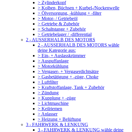
> Zylinderkopf
> Kolben, Büchsen + Kurbel-/Nockenwelle
> Ölversorgung, -kühlung + -filter
> Motor- / Getriebeöl
> Getriebe & Zubehör
> Schaltstange + Zubehör
> Getriebelager / -differential
2 - AUSSERHALB DES MOTORS
2 - AUSSERHALB DES MOTORS wähle
deine Kategorie aus:
> Ein- + Auslasskrümmer
> Auspuffanlage
> Motorkühlung
> Vergaser- + Vergaserdichtsätze
> Gasbetätigung + -züge, Choke
> Luftfilter
> Kraftstoffanlage, Tank + Zubehör
> Zündung
> Kupplung + -züge
> Lichtmaschine
> Keilriemen
> Anlasser
> Heizung + Belüftung
3 - FAHRWERK & LENKUNG
3 - FAHRWERK & LENKUNG wähle deine