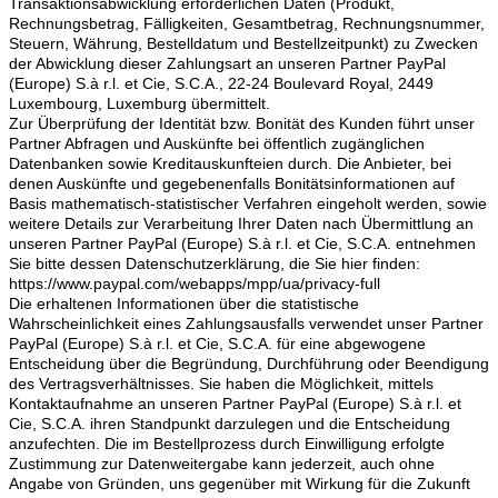
Transaktionsabwicklung erforderlichen Daten (Produkt,
Rechnungsbetrag, Fälligkeiten, Gesamtbetrag, Rechnungsnummer,
Steuern, Währung, Bestelldatum und Bestellzeitpunkt) zu Zwecken
der Abwicklung dieser Zahlungsart an unseren Partner PayPal
(Europe) S.à r.l. et Cie, S.C.A., 22-24 Boulevard Royal, 2449
Luxembourg, Luxemburg übermittelt.
Zur Überprüfung der Identität bzw. Bonität des Kunden führt unser
Partner Abfragen und Auskünfte bei öffentlich zugänglichen
Datenbanken sowie Kreditauskunfteien durch. Die Anbieter, bei
denen Auskünfte und gegebenenfalls Bonitätsinformationen auf
Basis mathematisch-statistischer Verfahren eingeholt werden, sowie
weitere Details zur Verarbeitung Ihrer Daten nach Übermittlung an
unseren Partner PayPal (Europe) S.à r.l. et Cie, S.C.A. entnehmen
Sie bitte dessen Datenschutzerklärung, die Sie hier finden:
https://www.paypal.com/webapps/mpp/ua/privacy-full
Die erhaltenen Informationen über die statistische
Wahrscheinlichkeit eines Zahlungsausfalls verwendet unser Partner
PayPal (Europe) S.à r.l. et Cie, S.C.A. für eine abgewogene
Entscheidung über die Begründung, Durchführung oder Beendigung
des Vertragsverhältnisses. Sie haben die Möglichkeit, mittels
Kontaktaufnahme an unseren Partner PayPal (Europe) S.à r.l. et
Cie, S.C.A. ihren Standpunkt darzulegen und die Entscheidung
anzufechten. Die im Bestellprozess durch Einwilligung erfolgte
Zustimmung zur Datenweitergabe kann jederzeit, auch ohne
Angabe von Gründen, uns gegenüber mit Wirkung für die Zukunft