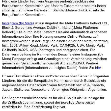
Für diese Länder liegt kein Angemessenheitsbeschluss der
Europäischen Kommission vor. Unsere Zusammenarbeit mit ihnen
stützt sich auf diese Garantien: Standarddatenschutzklauseln der
Europäischen Kommission.
Instagram (by Meta)
ist ein Angebot der Meta Platforms Ireland Ltd.,
Block J, Serpentine Avenue, Dublin 4, Irland („Meta Platforms
Ireland“). Die durch Meta Platforms Ireland automatisch erhobenen
Informationen über Ihre Nutzung unserer Online-Präsenz auf
Instagram werden in der Regel an einen Server der Meta Platforms,
Inc., 1601 Willow Road, Menlo Park, CA 94025, USA, Menlo Park,
California 94025, USA übertragen und dort gespeichert. Die
Datenverarbeitung im Rahmen des Besuchs einer Instagram (by
Meta) Fanpage erfolgt auf Grundlage einer Vereinbarung zwischen
gemeinsam Verantwortlichen gemäß Art. 26 DSGVO. Weitere
Informationen (Informationen zu Insights-Daten) finden Sie
hier
.
Unsere Dienstleister sitzen und/oder verwenden Server in folgenden
Ländern, für die die Europäische Kommission durch Beschluss ein
angemessenes Datenschutzniveau festgestellt hat: USA, Kanada,
Japan, Südkorea, Neuseeland, Vereinigtes Königreich, Argentinien.
Der Angemessenheitsbeschluss für die USA gilt als Grundlage für
die Drittlandsübermittlung, soweit der jeweilige Dienstleister
zertifiziert ist. Eine Zertifizierung liegt vor.