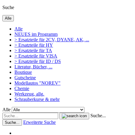
Suche
Alle
Alle
NEUES im Programm
> Ersatzteile für 2CV, DYANE, AK, ...
> Ersatzteile für HY
> Ersatzteile für TA
> Ersatzteile für VISA
> Ersatzteile für ID / DS
Literatur, Bücher, ...
Boutique
Gutscheine
Modellautos "NOREV"
Chemie
Werkzeug, allg.
Schrauberkurse & mehr
Alle
Suche...
Erweiterte Suche
Suche...