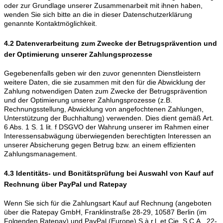
oder zur Grundlage unserer Zusammenarbeit mit ihnen haben,
wenden Sie sich bitte an die in dieser Datenschutzerklärung
genannte Kontaktmöglichkeit.
4.2 Datenverarbeitung zum Zwecke der Betrugsprävention und
der Optimierung unserer Zahlungsprozesse
Gegebenenfalls geben wir den zuvor genennten Dienstleistern
weitere Daten, die sie zusammen mit den für die Abwicklung der
Zahlung notwendigen Daten zum Zwecke der Betrugsprävention
und der Optimierung unserer Zahlungsprozesse (z.B.
Rechnungsstellung, Abwicklung von angefochtenen Zahlungen,
Unterstützung der Buchhaltung) verwenden. Dies dient gemäß Art.
6 Abs. 1 S. 1 lit. f DSGVO der Wahrung unserer im Rahmen einer
Interessensabwägung überwiegenden berechtigten Interessen an
unserer Absicherung gegen Betrug bzw. an einem effizienten
Zahlungsmanagement.
4.3 Identitäts- und Bonitätsprüfung bei Auswahl von Kauf auf
Rechnung über PayPal und Ratepay
Wenn Sie sich für die Zahlungsart Kauf auf Rechnung (angeboten
über die Ratepay GmbH, Franklinstraße 28-29, 10587 Berlin (im
Folgenden Ratepay) und PayPal (Europe) S.à r.l. et Cie, S.C.A., 22-