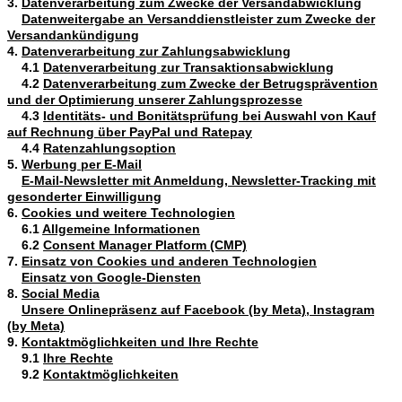
3.
Datenverarbeitung zum Zwecke der Versandabwicklung
Datenweitergabe an Versanddienstleister zum Zwecke der
Versandankündigung
4.
Datenverarbeitung zur Zahlungsabwicklung
4.1
Datenverarbeitung zur Transaktionsabwicklung
4.2
Datenverarbeitung zum Zwecke der Betrugsprävention
und der Optimierung unserer Zahlungsprozesse
4.3
Identitäts- und Bonitätsprüfung bei Auswahl von Kauf
auf Rechnung über PayPal und Ratepay
4.4
Ratenzahlungsoption
5.
Werbung per E-Mail
E-Mail-Newsletter mit Anmeldung, Newsletter-Tracking mit
gesonderter Einwilligung
6.
Cookies und weitere Technologien
6.1
Allgemeine Informationen
6.2
Consent Manager Platform (CMP)
7.
Einsatz von Cookies und anderen Technologien
Einsatz von Google-Diensten
8.
Social Media
Unsere Onlinepräsenz auf Facebook (by Meta), Instagram
(by Meta)
9.
Kontaktmöglichkeiten und Ihre Rechte
9.1
Ihre Rechte
9.2
Kontaktmöglichkeiten