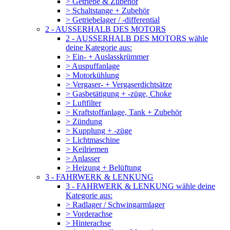
> Getriebe & Zubehör
> Schaltstange + Zubehör
> Getriebelager / -differential
2 - AUSSERHALB DES MOTORS
2 - AUSSERHALB DES MOTORS wähle
deine Kategorie aus:
> Ein- + Auslasskrümmer
> Auspuffanlage
> Motorkühlung
> Vergaser- + Vergaserdichtsätze
> Gasbetätigung + -züge, Choke
> Luftfilter
> Kraftstoffanlage, Tank + Zubehör
> Zündung
> Kupplung + -züge
> Lichtmaschine
> Keilriemen
> Anlasser
> Heizung + Belüftung
3 - FAHRWERK & LENKUNG
3 - FAHRWERK & LENKUNG wähle deine
Kategorie aus:
> Radlager / Schwingarmlager
> Vorderachse
> Hinterachse