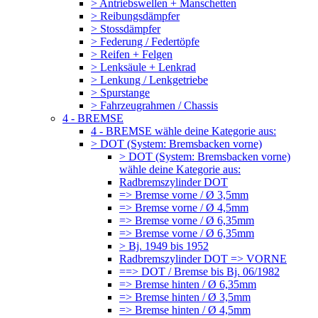
> Antriebswellen + Manschetten
> Reibungsdämpfer
> Stossdämpfer
> Federung / Federtöpfe
> Reifen + Felgen
> Lenksäule + Lenkrad
> Lenkung / Lenkgetriebe
> Spurstange
> Fahrzeugrahmen / Chassis
4 - BREMSE
4 - BREMSE wähle deine Kategorie aus:
> DOT (System: Bremsbacken vorne)
> DOT (System: Bremsbacken vorne)
wähle deine Kategorie aus:
Radbremszylinder DOT
=> Bremse vorne / Ø 3,5mm
=> Bremse vorne / Ø 4,5mm
=> Bremse vorne / Ø 6,35mm
=> Bremse vorne / Ø 6,35mm
> Bj. 1949 bis 1952
Radbremszylinder DOT => VORNE
==> DOT / Bremse bis Bj. 06/1982
=> Bremse hinten / Ø 6,35mm
=> Bremse hinten / Ø 3,5mm
=> Bremse hinten / Ø 4,5mm