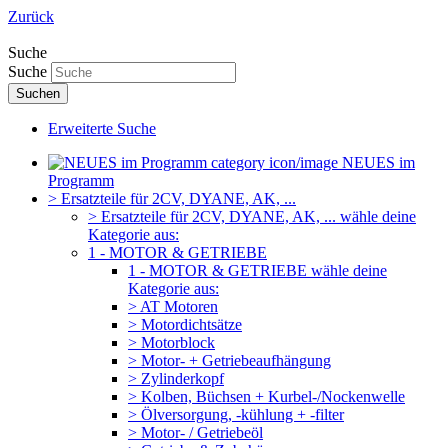
Zurück
Suche
Suche
Suchen
Erweiterte Suche
NEUES im
Programm
> Ersatzteile für 2CV, DYANE, AK, ...
> Ersatzteile für 2CV, DYANE, AK, ... wähle deine
Kategorie aus:
1 - MOTOR & GETRIEBE
1 - MOTOR & GETRIEBE wähle deine
Kategorie aus:
> AT Motoren
> Motordichtsätze
> Motorblock
> Motor- + Getriebeaufhängung
> Zylinderkopf
> Kolben, Büchsen + Kurbel-/Nockenwelle
> Ölversorgung, -kühlung + -filter
> Motor- / Getriebeöl