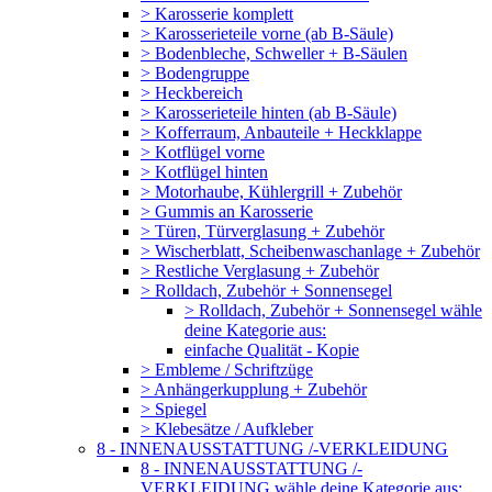
> Karosserie komplett
> Karosserieteile vorne (ab B-Säule)
> Bodenbleche, Schweller + B-Säulen
> Bodengruppe
> Heckbereich
> Karosserieteile hinten (ab B-Säule)
> Kofferraum, Anbauteile + Heckklappe
> Kotflügel vorne
> Kotflügel hinten
> Motorhaube, Kühlergrill + Zubehör
> Gummis an Karosserie
> Türen, Türverglasung + Zubehör
> Wischerblatt, Scheibenwaschanlage + Zubehör
> Restliche Verglasung + Zubehör
> Rolldach, Zubehör + Sonnensegel
> Rolldach, Zubehör + Sonnensegel wähle
deine Kategorie aus:
einfache Qualität - Kopie
> Embleme / Schriftzüge
> Anhängerkupplung + Zubehör
> Spiegel
> Klebesätze / Aufkleber
8 - INNENAUSSTATTUNG /-VERKLEIDUNG
8 - INNENAUSSTATTUNG /-
VERKLEIDUNG wähle deine Kategorie aus: