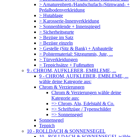
> Arnaturenbrett-/Handschufach-/Stirnwand- +
Pedalbodenverkleidung
> Hutablage
> Karosserie-Innenverkleidung
> Sonnenblende + Innenspiegel
> Sicherheitsgurte
> Bezüge im Satz
> Bezüge einzeln
> Gestelle (Sitz & Bank) + Anbauteile
> Polstermaterial: Sitzgummis, Jute, ...
> Türverkleidungen
> Teppichsätze + Fußmatten
9 - CHROM, AUFKLEBER, EMBLEME, ...
9 - CHROM, AUFKLEBER, EMBLEME, ...
wähle deine Kategorie aus:
Chrom & Verzierungen
Chrom & Verzierungen wähle deine
Kategorie aus:
=> Chrom, Alu, Edelstahl & Co.
=> Schriftzüge / Typenschilder
=> Sonnensegel
Sonnensegel
Teppich
10 - ROLLDACH & SONNENSEGEL
10 - ROLLDACH & SONNENSEGEL wähle