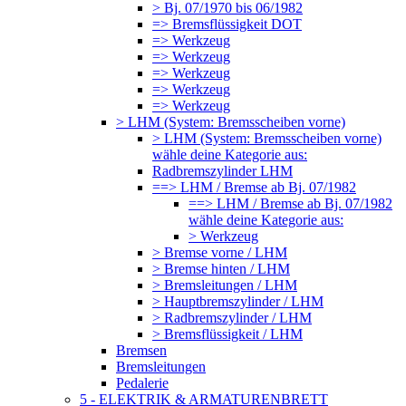
> Bj. 07/1970 bis 06/1982
=> Bremsflüssigkeit DOT
=> Werkzeug
=> Werkzeug
=> Werkzeug
=> Werkzeug
=> Werkzeug
> LHM (System: Bremsscheiben vorne)
> LHM (System: Bremsscheiben vorne)
wähle deine Kategorie aus:
Radbremszylinder LHM
==> LHM / Bremse ab Bj. 07/1982
==> LHM / Bremse ab Bj. 07/1982
wähle deine Kategorie aus:
> Werkzeug
> Bremse vorne / LHM
> Bremse hinten / LHM
> Bremsleitungen / LHM
> Hauptbremszylinder / LHM
> Radbremszylinder / LHM
> Bremsflüssigkeit / LHM
Bremsen
Bremsleitungen
Pedalerie
5 - ELEKTRIK & ARMATURENBRETT