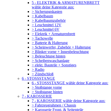
5 - ELEKTRIK & ARMATURENBRETT
wähle deine Kategorie aus:
> Sicherungskasten
> Kabelbaum
> Kabelbaumzubehör
> Leuchmittel 12V
> Leuchmittel 6V
> Elektrik + Armaturenbrett
> Tachowelle
> Batterie & Halterung
> Scheinwerfer, Zubehör + Halterung
> Blinker vorne + Innenbeleuchtung
> Beleuchtung hinten
> Scheibenwaschanlage
> elekt. Bauteile + Sonstiges
> Radio
> Zündschloß
6 - STOSSSTANGE
6 - STOSSSTANGE wähle deine Kategorie aus:
> Stoßstange vorne
> Stoßstange hinten
7 - KAROSSERIE
7 - KAROSSERIE wähle deine Kategorie aus:
> Fahrzeugrahmen / Chassis
> Karosserie Front- & Seitenteile