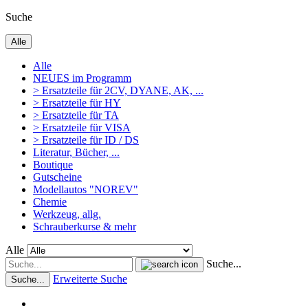
Suche
Alle
Alle
NEUES im Programm
> Ersatzteile für 2CV, DYANE, AK, ...
> Ersatzteile für HY
> Ersatzteile für TA
> Ersatzteile für VISA
> Ersatzteile für ID / DS
Literatur, Bücher, ...
Boutique
Gutscheine
Modellautos "NOREV"
Chemie
Werkzeug, allg.
Schrauberkurse & mehr
Alle
Suche...
Erweiterte Suche
Suche...