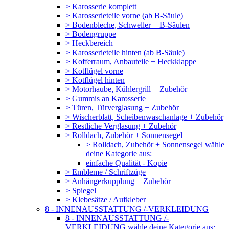
> Karosserie komplett
> Karosserieteile vorne (ab B-Säule)
> Bodenbleche, Schweller + B-Säulen
> Bodengruppe
> Heckbereich
> Karosserieteile hinten (ab B-Säule)
> Kofferraum, Anbauteile + Heckklappe
> Kotflügel vorne
> Kotflügel hinten
> Motorhaube, Kühlergrill + Zubehör
> Gummis an Karosserie
> Türen, Türverglasung + Zubehör
> Wischerblatt, Scheibenwaschanlage + Zubehör
> Restliche Verglasung + Zubehör
> Rolldach, Zubehör + Sonnensegel
> Rolldach, Zubehör + Sonnensegel wähle
deine Kategorie aus:
einfache Qualität - Kopie
> Embleme / Schriftzüge
> Anhängerkupplung + Zubehör
> Spiegel
> Klebesätze / Aufkleber
8 - INNENAUSSTATTUNG /-VERKLEIDUNG
8 - INNENAUSSTATTUNG /-
VERKLEIDUNG wähle deine Kategorie aus: