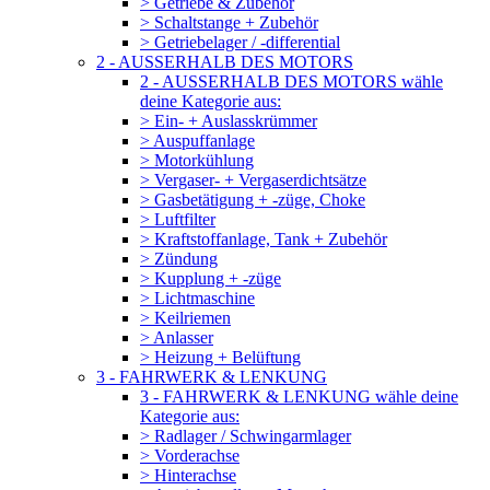
> Getriebe & Zubehör
> Schaltstange + Zubehör
> Getriebelager / -differential
2 - AUSSERHALB DES MOTORS
2 - AUSSERHALB DES MOTORS wähle
deine Kategorie aus:
> Ein- + Auslasskrümmer
> Auspuffanlage
> Motorkühlung
> Vergaser- + Vergaserdichtsätze
> Gasbetätigung + -züge, Choke
> Luftfilter
> Kraftstoffanlage, Tank + Zubehör
> Zündung
> Kupplung + -züge
> Lichtmaschine
> Keilriemen
> Anlasser
> Heizung + Belüftung
3 - FAHRWERK & LENKUNG
3 - FAHRWERK & LENKUNG wähle deine
Kategorie aus:
> Radlager / Schwingarmlager
> Vorderachse
> Hinterachse