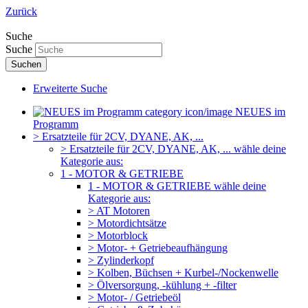
Zurück
Suche
Suche
Suchen
Erweiterte Suche
NEUES im
Programm
> Ersatzteile für 2CV, DYANE, AK, ...
> Ersatzteile für 2CV, DYANE, AK, ... wähle deine
Kategorie aus:
1 - MOTOR & GETRIEBE
1 - MOTOR & GETRIEBE wähle deine
Kategorie aus:
> AT Motoren
> Motordichtsätze
> Motorblock
> Motor- + Getriebeaufhängung
> Zylinderkopf
> Kolben, Büchsen + Kurbel-/Nockenwelle
> Ölversorgung, -kühlung + -filter
> Motor- / Getriebeöl