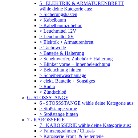
5 - ELEKTRIK & ARMATURENBRETT
wähle deine Kategorie aus:
> Sicherungskasten
> Kabelbaum
> Kabelbaumzubehör
> Leuchmittel 12V
> Leuchmittel 6V
> Elektrik + Armaturenbrett
> Tachowelle
> Batterie & Halterung
> Scheinwerfer, Zubehör + Halterung
> Blinker vorne + Innenbeleuchtung
> Beleuchtung hinten
> Scheibenwaschanlage
> elekt. Bauteile + Sonstiges
> Radio
> Zündschloß
6 - STOSSSTANGE
6 - STOSSSTANGE wähle deine Kategorie aus:
> Stoßstange vorne
> Stoßstange hinten
7 - KAROSSERIE
7 - KAROSSERIE wähle deine Kategorie aus:
> Fahrzeugrahmen / Chassis
> Karosserie Front- & Seitenteile