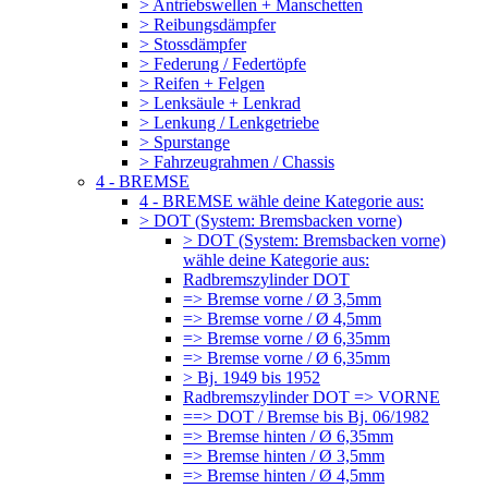
> Antriebswellen + Manschetten
> Reibungsdämpfer
> Stossdämpfer
> Federung / Federtöpfe
> Reifen + Felgen
> Lenksäule + Lenkrad
> Lenkung / Lenkgetriebe
> Spurstange
> Fahrzeugrahmen / Chassis
4 - BREMSE
4 - BREMSE wähle deine Kategorie aus:
> DOT (System: Bremsbacken vorne)
> DOT (System: Bremsbacken vorne)
wähle deine Kategorie aus:
Radbremszylinder DOT
=> Bremse vorne / Ø 3,5mm
=> Bremse vorne / Ø 4,5mm
=> Bremse vorne / Ø 6,35mm
=> Bremse vorne / Ø 6,35mm
> Bj. 1949 bis 1952
Radbremszylinder DOT => VORNE
==> DOT / Bremse bis Bj. 06/1982
=> Bremse hinten / Ø 6,35mm
=> Bremse hinten / Ø 3,5mm
=> Bremse hinten / Ø 4,5mm