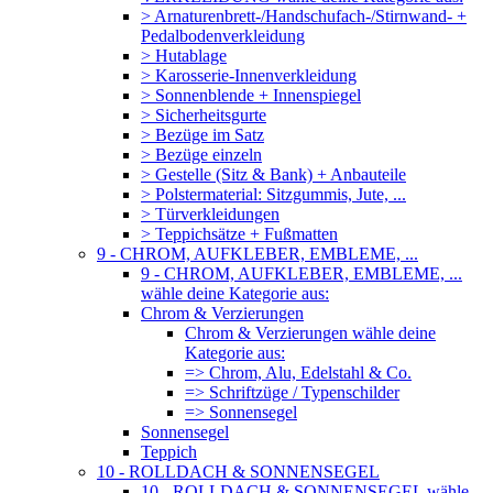
> Arnaturenbrett-/Handschufach-/Stirnwand- +
Pedalbodenverkleidung
> Hutablage
> Karosserie-Innenverkleidung
> Sonnenblende + Innenspiegel
> Sicherheitsgurte
> Bezüge im Satz
> Bezüge einzeln
> Gestelle (Sitz & Bank) + Anbauteile
> Polstermaterial: Sitzgummis, Jute, ...
> Türverkleidungen
> Teppichsätze + Fußmatten
9 - CHROM, AUFKLEBER, EMBLEME, ...
9 - CHROM, AUFKLEBER, EMBLEME, ...
wähle deine Kategorie aus:
Chrom & Verzierungen
Chrom & Verzierungen wähle deine
Kategorie aus:
=> Chrom, Alu, Edelstahl & Co.
=> Schriftzüge / Typenschilder
=> Sonnensegel
Sonnensegel
Teppich
10 - ROLLDACH & SONNENSEGEL
10 - ROLLDACH & SONNENSEGEL wähle