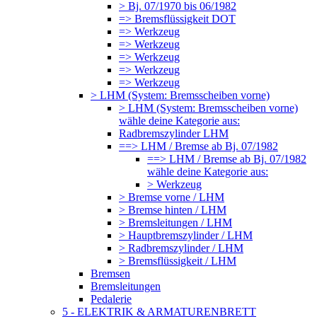
> Bj. 07/1970 bis 06/1982
=> Bremsflüssigkeit DOT
=> Werkzeug
=> Werkzeug
=> Werkzeug
=> Werkzeug
=> Werkzeug
> LHM (System: Bremsscheiben vorne)
> LHM (System: Bremsscheiben vorne)
wähle deine Kategorie aus:
Radbremszylinder LHM
==> LHM / Bremse ab Bj. 07/1982
==> LHM / Bremse ab Bj. 07/1982
wähle deine Kategorie aus:
> Werkzeug
> Bremse vorne / LHM
> Bremse hinten / LHM
> Bremsleitungen / LHM
> Hauptbremszylinder / LHM
> Radbremszylinder / LHM
> Bremsflüssigkeit / LHM
Bremsen
Bremsleitungen
Pedalerie
5 - ELEKTRIK & ARMATURENBRETT