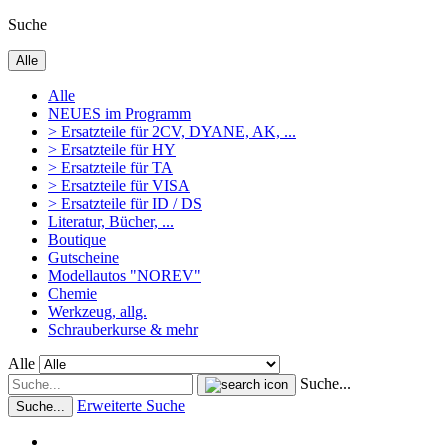
Suche
Alle
Alle
NEUES im Programm
> Ersatzteile für 2CV, DYANE, AK, ...
> Ersatzteile für HY
> Ersatzteile für TA
> Ersatzteile für VISA
> Ersatzteile für ID / DS
Literatur, Bücher, ...
Boutique
Gutscheine
Modellautos "NOREV"
Chemie
Werkzeug, allg.
Schrauberkurse & mehr
Alle
Suche...
Erweiterte Suche
Suche...