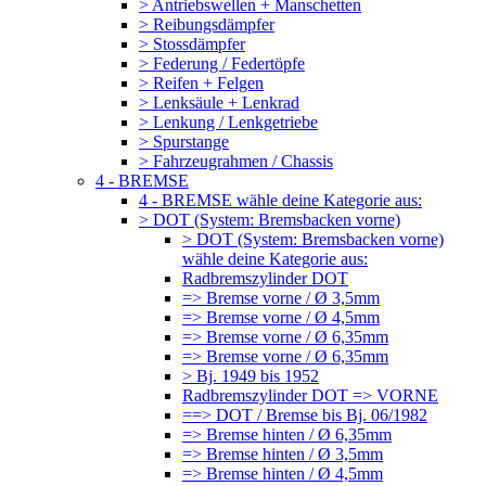
> Antriebswellen + Manschetten
> Reibungsdämpfer
> Stossdämpfer
> Federung / Federtöpfe
> Reifen + Felgen
> Lenksäule + Lenkrad
> Lenkung / Lenkgetriebe
> Spurstange
> Fahrzeugrahmen / Chassis
4 - BREMSE
4 - BREMSE wähle deine Kategorie aus:
> DOT (System: Bremsbacken vorne)
> DOT (System: Bremsbacken vorne)
wähle deine Kategorie aus:
Radbremszylinder DOT
=> Bremse vorne / Ø 3,5mm
=> Bremse vorne / Ø 4,5mm
=> Bremse vorne / Ø 6,35mm
=> Bremse vorne / Ø 6,35mm
> Bj. 1949 bis 1952
Radbremszylinder DOT => VORNE
==> DOT / Bremse bis Bj. 06/1982
=> Bremse hinten / Ø 6,35mm
=> Bremse hinten / Ø 3,5mm
=> Bremse hinten / Ø 4,5mm