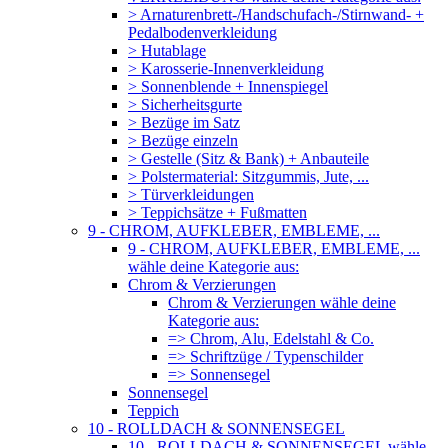
> Arnaturenbrett-/Handschufach-/Stirnwand- +
Pedalbodenverkleidung
> Hutablage
> Karosserie-Innenverkleidung
> Sonnenblende + Innenspiegel
> Sicherheitsgurte
> Bezüge im Satz
> Bezüge einzeln
> Gestelle (Sitz & Bank) + Anbauteile
> Polstermaterial: Sitzgummis, Jute, ...
> Türverkleidungen
> Teppichsätze + Fußmatten
9 - CHROM, AUFKLEBER, EMBLEME, ...
9 - CHROM, AUFKLEBER, EMBLEME, ...
wähle deine Kategorie aus:
Chrom & Verzierungen
Chrom & Verzierungen wähle deine
Kategorie aus:
=> Chrom, Alu, Edelstahl & Co.
=> Schriftzüge / Typenschilder
=> Sonnensegel
Sonnensegel
Teppich
10 - ROLLDACH & SONNENSEGEL
10 - ROLLDACH & SONNENSEGEL wähle