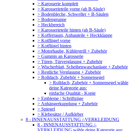
> Karosserie komplett
> Karosserieteile vorne (ab B-Säule)
> Bodenbleche, Schweller + B-Säulen
> Bodengruppe
> Heckbereich
> Karosserieteile hinten (ab B-Säule)
> Kofferraum, Anbauteile + Heckklappe
> Kotflügel vorne
> Kotflügel hinten
> Motorhaube, Kühlergrill + Zubehör
> Gummis an Karosserie
> Türen, Türverglasung + Zubehör
> Wischerblatt, Scheibenwaschanlage + Zubehör
> Restliche Verglasung + Zubehör
> Rolldach, Zubehör + Sonnensegel
> Rolldach, Zubehör + Sonnensegel wähle
deine Kategorie aus:
einfache Qualität - Kopie
> Embleme / Schriftzüge
> Anhängerkupplung + Zubehör
> Spiegel
> Klebesätze / Aufkleber
8 - INNENAUSSTATTUNG /-VERKLEIDUNG
8 - INNENAUSSTATTUNG /-
VERKLEIDUNG wähle deine Kategorie aus: