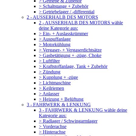
> Getriebe & Zubehör
> Schaltstange + Zubehör
> Getriebelager / -differential
2 - AUSSERHALB DES MOTORS
2 - AUSSERHALB DES MOTORS wähle
deine Kategorie aus:
> Ein- + Auslasskrümmer
> Auspuffanlage
> Motorkühlung
> Vergaser- + Vergaserdichtsätze
> Gasbetätigung + -züge, Choke
> Luftfilter
> Kraftstoffanlage, Tank + Zubehör
> Zündung
> Kupplung + -züge
> Lichtmaschine
> Keilriemen
> Anlasser
> Heizung + Belüftung
3 - FAHRWERK & LENKUNG
3 - FAHRWERK & LENKUNG wähle deine
Kategorie aus:
> Radlager / Schwingarmlager
> Vorderachse
> Hinterachse