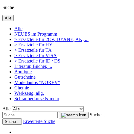
Suche
Alle
Alle
NEUES im Programm
> Ersatzteile für 2CV, DYANE, AK, ...
> Ersatzteile für HY
> Ersatzteile für TA
> Ersatzteile für VISA
> Ersatzteile für ID / DS
Literatur, Bücher, ...
Boutique
Gutscheine
Modellautos "NOREV"
Chemie
Werkzeug, allg.
Schrauberkurse & mehr
Alle
Suche...
Erweiterte Suche
Suche...