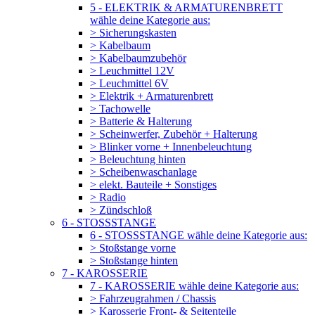
5 - ELEKTRIK & ARMATURENBRETT
wähle deine Kategorie aus:
> Sicherungskasten
> Kabelbaum
> Kabelbaumzubehör
> Leuchmittel 12V
> Leuchmittel 6V
> Elektrik + Armaturenbrett
> Tachowelle
> Batterie & Halterung
> Scheinwerfer, Zubehör + Halterung
> Blinker vorne + Innenbeleuchtung
> Beleuchtung hinten
> Scheibenwaschanlage
> elekt. Bauteile + Sonstiges
> Radio
> Zündschloß
6 - STOSSSTANGE
6 - STOSSSTANGE wähle deine Kategorie aus:
> Stoßstange vorne
> Stoßstange hinten
7 - KAROSSERIE
7 - KAROSSERIE wähle deine Kategorie aus:
> Fahrzeugrahmen / Chassis
> Karosserie Front- & Seitenteile