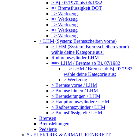
> Bj. 07/1970 bis 06/1982
=> Bremsflüssigkeit DOT
=> Werkzeug
=> Werkzeug
=> Werkzeug
=> Werkzeug
=> Werkzeug
> LHM (System: Bremsscheiben vorne)
> LHM (System: Bremsscheiben vorne)
wähle deine Kategorie aus:
Radbremszylinder LHM
==> LHM / Bremse ab Bj. 07/1982
==> LHM / Bremse ab Bj. 07/1982
wähle deine Kategorie aus:
> Werkzeug
> Bremse vorne / LHM
> Bremse hinten / LHM
> Bremsleitungen / LHM
> Hauptbremszylinder / LHM
> Radbremszylinder / LHM
> Bremsflüssigkeit / LHM
Bremsen
Bremsleitungen
Pedalerie
5 - ELEKTRIK & ARMATURENBRETT