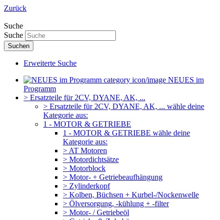
Zurück
Suche
Suche
Suchen
Erweiterte Suche
NEUES im
Programm
> Ersatzteile für 2CV, DYANE, AK, ...
> Ersatzteile für 2CV, DYANE, AK, ... wähle deine
Kategorie aus:
1 - MOTOR & GETRIEBE
1 - MOTOR & GETRIEBE wähle deine
Kategorie aus:
> AT Motoren
> Motordichtsätze
> Motorblock
> Motor- + Getriebeaufhängung
> Zylinderkopf
> Kolben, Büchsen + Kurbel-/Nockenwelle
> Ölversorgung, -kühlung + -filter
> Motor- / Getriebeöl