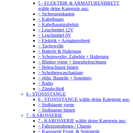
5 - ELEKTRIK & ARMATURENBRETT
wähle deine Kategorie aus:
> Sicherungskasten
> Kabelbaum
> Kabelbaumzubehör
> Leuchmittel 12V
> Leuchmittel 6V
> Elektrik + Armaturenbrett
> Tachowelle
> Batterie & Halterung
> Scheinwerfer, Zubehör + Halterung
> Blinker vorne + Innenbeleuchtung
> Beleuchtung hinten
> Scheibenwaschanlage
> elekt. Bauteile + Sonstiges
> Radio
> Zündschloß
6 - STOSSSTANGE
6 - STOSSSTANGE wähle deine Kategorie aus:
> Stoßstange vorne
> Stoßstange hinten
7 - KAROSSERIE
7 - KAROSSERIE wähle deine Kategorie aus:
> Fahrzeugrahmen / Chassis
> Karosserie Front- & Seitenteile