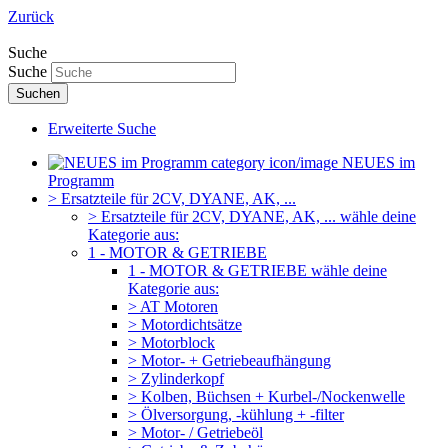
Zurück
Suche
Suche
Suchen
Erweiterte Suche
NEUES im
Programm
> Ersatzteile für 2CV, DYANE, AK, ...
> Ersatzteile für 2CV, DYANE, AK, ... wähle deine
Kategorie aus:
1 - MOTOR & GETRIEBE
1 - MOTOR & GETRIEBE wähle deine
Kategorie aus:
> AT Motoren
> Motordichtsätze
> Motorblock
> Motor- + Getriebeaufhängung
> Zylinderkopf
> Kolben, Büchsen + Kurbel-/Nockenwelle
> Ölversorgung, -kühlung + -filter
> Motor- / Getriebeöl