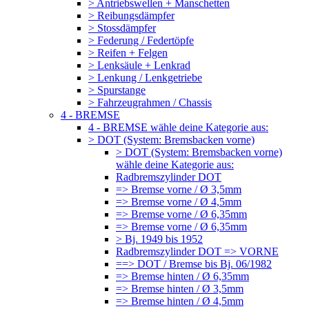
> Antriebswellen + Manschetten
> Reibungsdämpfer
> Stossdämpfer
> Federung / Federtöpfe
> Reifen + Felgen
> Lenksäule + Lenkrad
> Lenkung / Lenkgetriebe
> Spurstange
> Fahrzeugrahmen / Chassis
4 - BREMSE
4 - BREMSE wähle deine Kategorie aus:
> DOT (System: Bremsbacken vorne)
> DOT (System: Bremsbacken vorne)
wähle deine Kategorie aus:
Radbremszylinder DOT
=> Bremse vorne / Ø 3,5mm
=> Bremse vorne / Ø 4,5mm
=> Bremse vorne / Ø 6,35mm
=> Bremse vorne / Ø 6,35mm
> Bj. 1949 bis 1952
Radbremszylinder DOT => VORNE
==> DOT / Bremse bis Bj. 06/1982
=> Bremse hinten / Ø 6,35mm
=> Bremse hinten / Ø 3,5mm
=> Bremse hinten / Ø 4,5mm