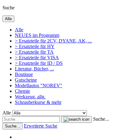
Suche
Alle
Alle
NEUES im Programm
> Ersatzteile für 2CV, DYANE, AK, ...
> Ersatzteile für HY
> Ersatzteile für TA
> Ersatzteile für VISA
> Ersatzteile für ID / DS
Literatur, Bücher, ...
Boutique
Gutscheine
Modellautos "NOREV"
Chemie
Werkzeug, allg.
Schrauberkurse & mehr
Alle
Suche...
Erweiterte Suche
Suche...