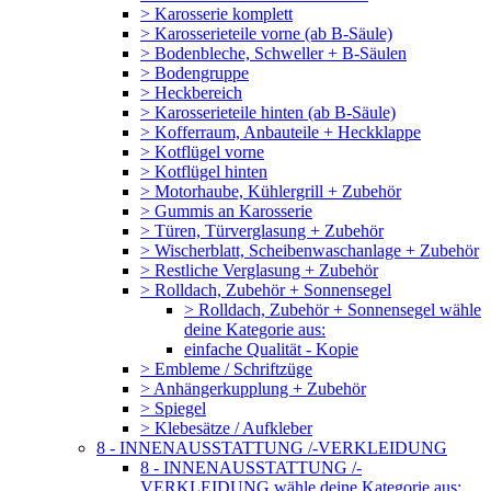
> Karosserie komplett
> Karosserieteile vorne (ab B-Säule)
> Bodenbleche, Schweller + B-Säulen
> Bodengruppe
> Heckbereich
> Karosserieteile hinten (ab B-Säule)
> Kofferraum, Anbauteile + Heckklappe
> Kotflügel vorne
> Kotflügel hinten
> Motorhaube, Kühlergrill + Zubehör
> Gummis an Karosserie
> Türen, Türverglasung + Zubehör
> Wischerblatt, Scheibenwaschanlage + Zubehör
> Restliche Verglasung + Zubehör
> Rolldach, Zubehör + Sonnensegel
> Rolldach, Zubehör + Sonnensegel wähle
deine Kategorie aus:
einfache Qualität - Kopie
> Embleme / Schriftzüge
> Anhängerkupplung + Zubehör
> Spiegel
> Klebesätze / Aufkleber
8 - INNENAUSSTATTUNG /-VERKLEIDUNG
8 - INNENAUSSTATTUNG /-
VERKLEIDUNG wähle deine Kategorie aus: