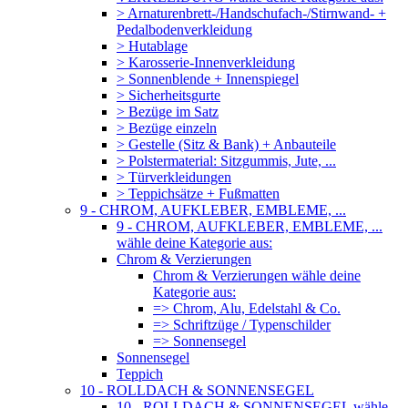
> Arnaturenbrett-/Handschufach-/Stirnwand- +
Pedalbodenverkleidung
> Hutablage
> Karosserie-Innenverkleidung
> Sonnenblende + Innenspiegel
> Sicherheitsgurte
> Bezüge im Satz
> Bezüge einzeln
> Gestelle (Sitz & Bank) + Anbauteile
> Polstermaterial: Sitzgummis, Jute, ...
> Türverkleidungen
> Teppichsätze + Fußmatten
9 - CHROM, AUFKLEBER, EMBLEME, ...
9 - CHROM, AUFKLEBER, EMBLEME, ...
wähle deine Kategorie aus:
Chrom & Verzierungen
Chrom & Verzierungen wähle deine
Kategorie aus:
=> Chrom, Alu, Edelstahl & Co.
=> Schriftzüge / Typenschilder
=> Sonnensegel
Sonnensegel
Teppich
10 - ROLLDACH & SONNENSEGEL
10 - ROLLDACH & SONNENSEGEL wähle