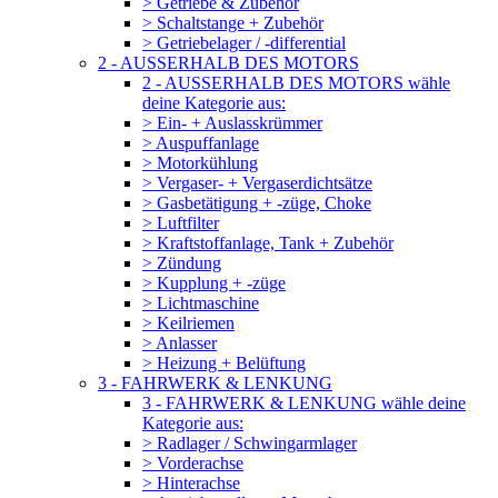
> Getriebe & Zubehör
> Schaltstange + Zubehör
> Getriebelager / -differential
2 - AUSSERHALB DES MOTORS
2 - AUSSERHALB DES MOTORS wähle
deine Kategorie aus:
> Ein- + Auslasskrümmer
> Auspuffanlage
> Motorkühlung
> Vergaser- + Vergaserdichtsätze
> Gasbetätigung + -züge, Choke
> Luftfilter
> Kraftstoffanlage, Tank + Zubehör
> Zündung
> Kupplung + -züge
> Lichtmaschine
> Keilriemen
> Anlasser
> Heizung + Belüftung
3 - FAHRWERK & LENKUNG
3 - FAHRWERK & LENKUNG wähle deine
Kategorie aus:
> Radlager / Schwingarmlager
> Vorderachse
> Hinterachse