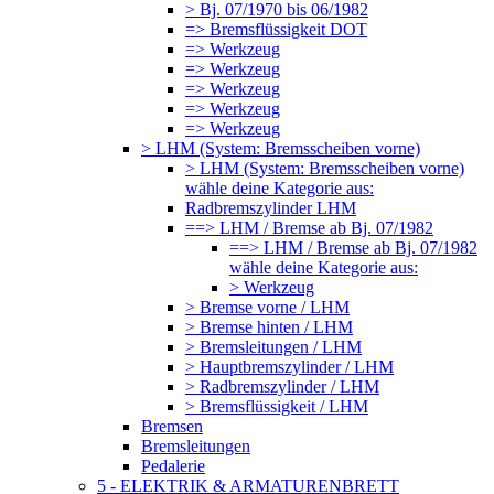
> Bj. 07/1970 bis 06/1982
=> Bremsflüssigkeit DOT
=> Werkzeug
=> Werkzeug
=> Werkzeug
=> Werkzeug
=> Werkzeug
> LHM (System: Bremsscheiben vorne)
> LHM (System: Bremsscheiben vorne)
wähle deine Kategorie aus:
Radbremszylinder LHM
==> LHM / Bremse ab Bj. 07/1982
==> LHM / Bremse ab Bj. 07/1982
wähle deine Kategorie aus:
> Werkzeug
> Bremse vorne / LHM
> Bremse hinten / LHM
> Bremsleitungen / LHM
> Hauptbremszylinder / LHM
> Radbremszylinder / LHM
> Bremsflüssigkeit / LHM
Bremsen
Bremsleitungen
Pedalerie
5 - ELEKTRIK & ARMATURENBRETT