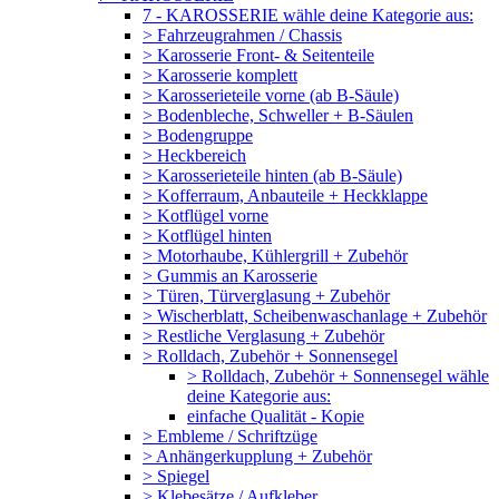
7 - KAROSSERIE wähle deine Kategorie aus:
> Fahrzeugrahmen / Chassis
> Karosserie Front- & Seitenteile
> Karosserie komplett
> Karosserieteile vorne (ab B-Säule)
> Bodenbleche, Schweller + B-Säulen
> Bodengruppe
> Heckbereich
> Karosserieteile hinten (ab B-Säule)
> Kofferraum, Anbauteile + Heckklappe
> Kotflügel vorne
> Kotflügel hinten
> Motorhaube, Kühlergrill + Zubehör
> Gummis an Karosserie
> Türen, Türverglasung + Zubehör
> Wischerblatt, Scheibenwaschanlage + Zubehör
> Restliche Verglasung + Zubehör
> Rolldach, Zubehör + Sonnensegel
> Rolldach, Zubehör + Sonnensegel wähle
deine Kategorie aus:
einfache Qualität - Kopie
> Embleme / Schriftzüge
> Anhängerkupplung + Zubehör
> Spiegel
> Klebesätze / Aufkleber