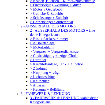
> Kolben, Büchsen + Kurbel-/Nockenwelle
> Ölversorgung, -kühlung + -filter
> Motor- / Getriebeöl
> Getriebe & Zubehör
> Schaltstange + Zubehör
> Getriebelager / -differential
2 - AUSSERHALB DES MOTORS
2 - AUSSERHALB DES MOTORS wähle
deine Kategorie aus:
> Ein- + Auslasskrümmer
> Auspuffanlage
> Motorkühlung
> Vergaser- + Vergaserdichtsätze
> Gasbetätigung + -züge, Choke
> Luftfilter
> Kraftstoffanlage, Tank + Zubehör
> Zündung
> Kupplung + -züge
> Lichtmaschine
> Keilriemen
> Anlasser
> Heizung + Belüftung
3 - FAHRWERK & LENKUNG
3 - FAHRWERK & LENKUNG wähle deine
Kategorie aus: