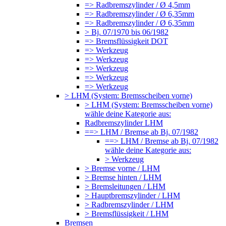
=> Radbremszylinder / Ø 4,5mm
=> Radbremszylinder / Ø 6,35mm
=> Radbremszylinder / Ø 6,35mm
> Bj. 07/1970 bis 06/1982
=> Bremsflüssigkeit DOT
=> Werkzeug
=> Werkzeug
=> Werkzeug
=> Werkzeug
=> Werkzeug
> LHM (System: Bremsscheiben vorne)
> LHM (System: Bremsscheiben vorne)
wähle deine Kategorie aus:
Radbremszylinder LHM
==> LHM / Bremse ab Bj. 07/1982
==> LHM / Bremse ab Bj. 07/1982
wähle deine Kategorie aus:
> Werkzeug
> Bremse vorne / LHM
> Bremse hinten / LHM
> Bremsleitungen / LHM
> Hauptbremszylinder / LHM
> Radbremszylinder / LHM
> Bremsflüssigkeit / LHM
Bremsen