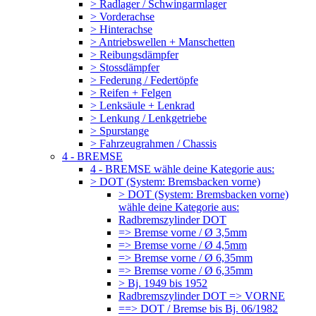
> Radlager / Schwingarmlager
> Vorderachse
> Hinterachse
> Antriebswellen + Manschetten
> Reibungsdämpfer
> Stossdämpfer
> Federung / Federtöpfe
> Reifen + Felgen
> Lenksäule + Lenkrad
> Lenkung / Lenkgetriebe
> Spurstange
> Fahrzeugrahmen / Chassis
4 - BREMSE
4 - BREMSE wähle deine Kategorie aus:
> DOT (System: Bremsbacken vorne)
> DOT (System: Bremsbacken vorne)
wähle deine Kategorie aus:
Radbremszylinder DOT
=> Bremse vorne / Ø 3,5mm
=> Bremse vorne / Ø 4,5mm
=> Bremse vorne / Ø 6,35mm
=> Bremse vorne / Ø 6,35mm
> Bj. 1949 bis 1952
Radbremszylinder DOT => VORNE
==> DOT / Bremse bis Bj. 06/1982