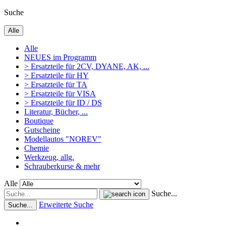
Suche
Alle
Alle
NEUES im Programm
> Ersatzteile für 2CV, DYANE, AK, ...
> Ersatzteile für HY
> Ersatzteile für TA
> Ersatzteile für VISA
> Ersatzteile für ID / DS
Literatur, Bücher, ...
Boutique
Gutscheine
Modellautos "NOREV"
Chemie
Werkzeug, allg.
Schrauberkurse & mehr
Alle
Suche...
Erweiterte Suche
Suche...