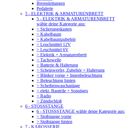
Bremsleitungen
Pedalerie
5 - ELEKTRIK & ARMATURENBRETT
5 - ELEKTRIK & ARMATURENBRETT
wähle deine Kategorie aus:
> Sicherungskasten
> Kabelbaum
> Kabelbaumzubehör
> Leuchmittel 12V
> Leuchmittel 6V
> Elektrik + Armaturenbrett
> Tachowelle
> Batterie & Halterung
> Scheinwerfer, Zubehör + Halterung
> Blinker vorne + Innenbeleuchtung
> Beleuchtung hinten
> Scheibenwaschanlage
> elekt. Bauteile + Sonstiges
> Radio
> Zündschloß
6 - STOSSSTANGE
6 - STOSSSTANGE wähle deine Kategorie aus:
> Stoßstange vorne
> Stoßstange hinten
7 - KAROSSERIE