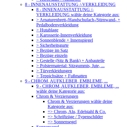
8 - INNENAUSSTATTUNG /-VERKLEIDUNG
8 - INNENAUSSTATTUNG /-
VERKLEIDUNG wähle deine Kategorie aus:
> Arnaturenbrett-/Handschufach-/Stirnwand- +
Pedalbodenverkleidung
> Hutablage
> Karosserie-Innenverkleidung
> Sonnenblende + Innenspiegel
> Sicherheitsgurte
> Bezüge im Satz
> Bezüge einzeln
> Gestelle (Sitz & Bank) + Anbauteile
> Polstermaterial: Sitzgummis, Jute, ...
> Türverkleidungen
> Teppichsätze + Fußmatten
9 - CHROM, AUFKLEBER, EMBLEME, ...
9 - CHROM, AUFKLEBER, EMBLEME, ...
wähle deine Kategorie aus:
Chrom & Verzierungen
Chrom & Verzierungen wähle deine
Kategorie aus:
=> Chrom, Alu, Edelstahl & Co.
=> Schriftzüge / Typenschilder
=> Sonnensegel
Sonnensegel