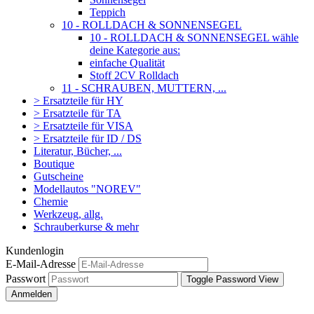
Teppich
10 - ROLLDACH & SONNENSEGEL
10 - ROLLDACH & SONNENSEGEL wähle
deine Kategorie aus:
einfache Qualität
Stoff 2CV Rolldach
11 - SCHRAUBEN, MUTTERN, ...
> Ersatzteile für HY
> Ersatzteile für TA
> Ersatzteile für VISA
> Ersatzteile für ID / DS
Literatur, Bücher, ...
Boutique
Gutscheine
Modellautos "NOREV"
Chemie
Werkzeug, allg.
Schrauberkurse & mehr
Kundenlogin
E-Mail-Adresse
Passwort
Toggle Password View
Anmelden