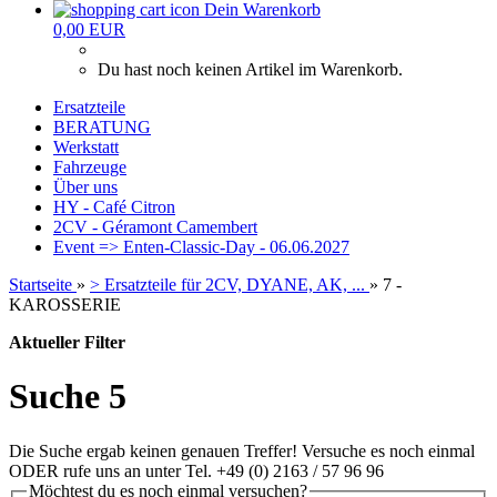
Dein Warenkorb
0,00 EUR
Du hast noch keinen Artikel im Warenkorb.
Ersatzteile
BERATUNG
Werkstatt
Fahrzeuge
Über uns
HY - Café Citron
2CV - Géramont Camembert
Event => Enten-Classic-Day - 06.06.2027
Startseite
»
> Ersatzteile für 2CV, DYANE, AK, ...
»
7 -
KAROSSERIE
Aktueller Filter
Suche 5
Die Suche ergab keinen genauen Treffer! Versuche es noch einmal
ODER rufe uns an unter Tel. +49 (0) 2163 / 57 96 96
Möchtest du es noch einmal versuchen?