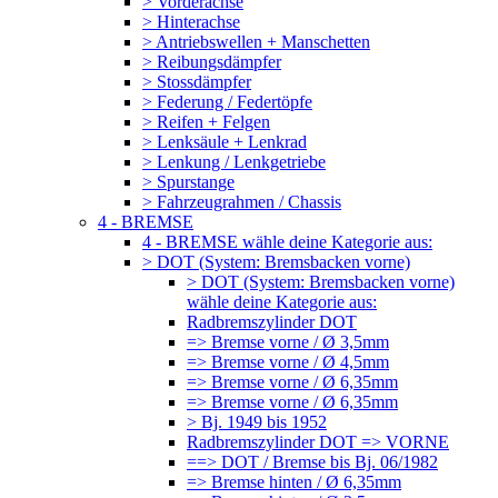
> Vorderachse
> Hinterachse
> Antriebswellen + Manschetten
> Reibungsdämpfer
> Stossdämpfer
> Federung / Federtöpfe
> Reifen + Felgen
> Lenksäule + Lenkrad
> Lenkung / Lenkgetriebe
> Spurstange
> Fahrzeugrahmen / Chassis
4 - BREMSE
4 - BREMSE wähle deine Kategorie aus:
> DOT (System: Bremsbacken vorne)
> DOT (System: Bremsbacken vorne)
wähle deine Kategorie aus:
Radbremszylinder DOT
=> Bremse vorne / Ø 3,5mm
=> Bremse vorne / Ø 4,5mm
=> Bremse vorne / Ø 6,35mm
=> Bremse vorne / Ø 6,35mm
> Bj. 1949 bis 1952
Radbremszylinder DOT => VORNE
==> DOT / Bremse bis Bj. 06/1982
=> Bremse hinten / Ø 6,35mm