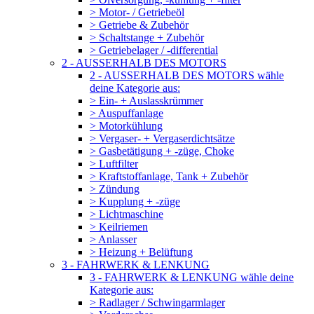
> Motor- / Getriebeöl
> Getriebe & Zubehör
> Schaltstange + Zubehör
> Getriebelager / -differential
2 - AUSSERHALB DES MOTORS
2 - AUSSERHALB DES MOTORS wähle
deine Kategorie aus:
> Ein- + Auslasskrümmer
> Auspuffanlage
> Motorkühlung
> Vergaser- + Vergaserdichtsätze
> Gasbetätigung + -züge, Choke
> Luftfilter
> Kraftstoffanlage, Tank + Zubehör
> Zündung
> Kupplung + -züge
> Lichtmaschine
> Keilriemen
> Anlasser
> Heizung + Belüftung
3 - FAHRWERK & LENKUNG
3 - FAHRWERK & LENKUNG wähle deine
Kategorie aus:
> Radlager / Schwingarmlager