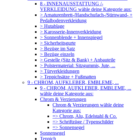
8 - INNENAUSSTATTUNG /-
VERKLEIDUNG wähle deine Kategorie aus:
> Arnaturenbrett-/Handschufach-/Stirnwand- +
Pedalbodenverkleidung
> Hutablage
> Karosserie-Innenverkleidung
> Sonnenblende + Innenspiegel
> Sicherheitsgurte
> Bezüge im Satz
> Bezüge einzeln
> Gestelle (Sitz & Bank) + Anbauteile
> Polstermaterial: Sitzgummis, Jute, ...
> Türverkleidungen
> Teppichsätze + Fußmatten
9 - CHROM, AUFKLEBER, EMBLEME, ...
9 - CHROM, AUFKLEBER, EMBLEME, ...
wähle deine Kategorie aus:
Chrom & Verzierungen
Chrom & Verzierungen wähle deine
Kategorie aus:
=> Chrom, Alu, Edelstahl & Co.
=> Schriftzüge / Typenschilder
=> Sonnensegel
Sonnensegel
Teppich