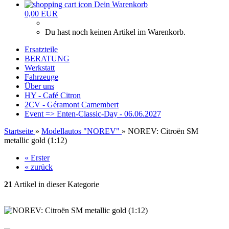
Dein Warenkorb
0,00 EUR
Du hast noch keinen Artikel im Warenkorb.
Ersatzteile
BERATUNG
Werkstatt
Fahrzeuge
Über uns
HY - Café Citron
2CV - Géramont Camembert
Event => Enten-Classic-Day - 06.06.2027
Startseite
»
Modellautos "NOREV"
»
NOREV: Citroën SM
metallic gold (1:12)
« Erster
« zurück
21
Artikel in dieser Kategorie