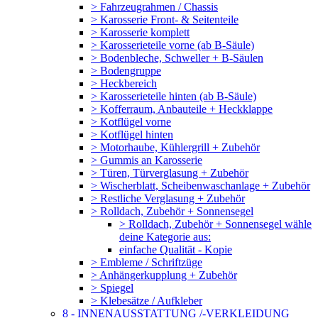
> Fahrzeugrahmen / Chassis
> Karosserie Front- & Seitenteile
> Karosserie komplett
> Karosserieteile vorne (ab B-Säule)
> Bodenbleche, Schweller + B-Säulen
> Bodengruppe
> Heckbereich
> Karosserieteile hinten (ab B-Säule)
> Kofferraum, Anbauteile + Heckklappe
> Kotflügel vorne
> Kotflügel hinten
> Motorhaube, Kühlergrill + Zubehör
> Gummis an Karosserie
> Türen, Türverglasung + Zubehör
> Wischerblatt, Scheibenwaschanlage + Zubehör
> Restliche Verglasung + Zubehör
> Rolldach, Zubehör + Sonnensegel
> Rolldach, Zubehör + Sonnensegel wähle
deine Kategorie aus:
einfache Qualität - Kopie
> Embleme / Schriftzüge
> Anhängerkupplung + Zubehör
> Spiegel
> Klebesätze / Aufkleber
8 - INNENAUSSTATTUNG /-VERKLEIDUNG