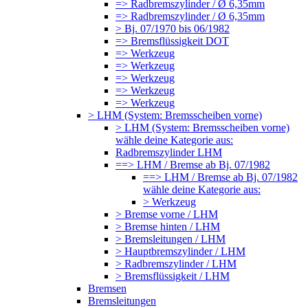
=> Radbremszylinder / Ø 6,35mm
=> Radbremszylinder / Ø 6,35mm
> Bj. 07/1970 bis 06/1982
=> Bremsflüssigkeit DOT
=> Werkzeug
=> Werkzeug
=> Werkzeug
=> Werkzeug
=> Werkzeug
> LHM (System: Bremsscheiben vorne)
> LHM (System: Bremsscheiben vorne)
wähle deine Kategorie aus:
Radbremszylinder LHM
==> LHM / Bremse ab Bj. 07/1982
==> LHM / Bremse ab Bj. 07/1982
wähle deine Kategorie aus:
> Werkzeug
> Bremse vorne / LHM
> Bremse hinten / LHM
> Bremsleitungen / LHM
> Hauptbremszylinder / LHM
> Radbremszylinder / LHM
> Bremsflüssigkeit / LHM
Bremsen
Bremsleitungen