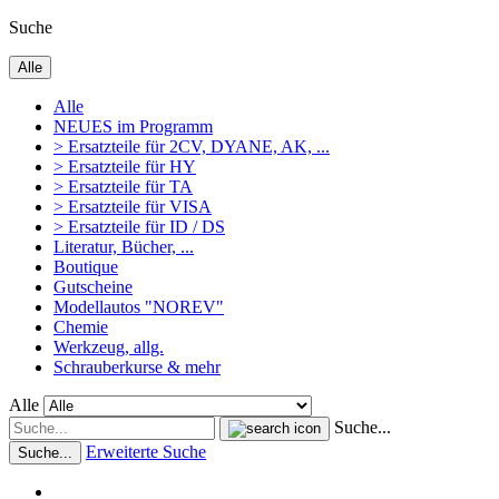
Suche
Alle
Alle
NEUES im Programm
> Ersatzteile für 2CV, DYANE, AK, ...
> Ersatzteile für HY
> Ersatzteile für TA
> Ersatzteile für VISA
> Ersatzteile für ID / DS
Literatur, Bücher, ...
Boutique
Gutscheine
Modellautos "NOREV"
Chemie
Werkzeug, allg.
Schrauberkurse & mehr
Alle
Suche...
Erweiterte Suche
Suche...