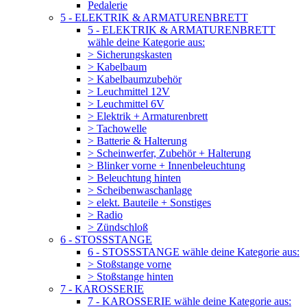
Pedalerie
5 - ELEKTRIK & ARMATURENBRETT
5 - ELEKTRIK & ARMATURENBRETT
wähle deine Kategorie aus:
> Sicherungskasten
> Kabelbaum
> Kabelbaumzubehör
> Leuchmittel 12V
> Leuchmittel 6V
> Elektrik + Armaturenbrett
> Tachowelle
> Batterie & Halterung
> Scheinwerfer, Zubehör + Halterung
> Blinker vorne + Innenbeleuchtung
> Beleuchtung hinten
> Scheibenwaschanlage
> elekt. Bauteile + Sonstiges
> Radio
> Zündschloß
6 - STOSSSTANGE
6 - STOSSSTANGE wähle deine Kategorie aus:
> Stoßstange vorne
> Stoßstange hinten
7 - KAROSSERIE
7 - KAROSSERIE wähle deine Kategorie aus: