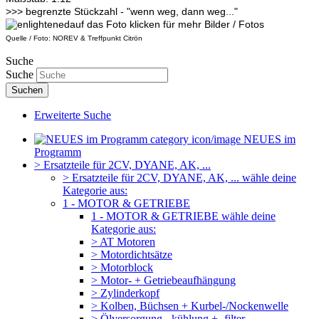
>>> begrenzte Stückzahl - "wenn weg, dann weg..."
auf das Foto klicken für mehr Bilder / Fotos
Quelle / Foto: NOREV & Treffpunkt Citrön
Suche
Suche
Suchen
Erweiterte Suche
NEUES im
Programm
> Ersatzteile für 2CV, DYANE, AK, ...
> Ersatzteile für 2CV, DYANE, AK, ... wähle deine
Kategorie aus:
1 - MOTOR & GETRIEBE
1 - MOTOR & GETRIEBE wähle deine
Kategorie aus:
> AT Motoren
> Motordichtsätze
> Motorblock
> Motor- + Getriebeaufhängung
> Zylinderkopf
> Kolben, Büchsen + Kurbel-/Nockenwelle
> Ölversorgung, -kühlung + -filter